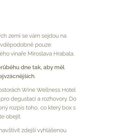
akých zemí se vám sejdou na
pravděpodobně pouze
vého vinaře Miroslava Hrabala.
 průběhu dne tak, aby měl
ejvzácnějších.
prostorách Wine Wellness Hotel
pro degustaci a rozhovory. Do
ný rozpis toho, co který box s
te obejít.
avštívit zdejší vyhlášenou