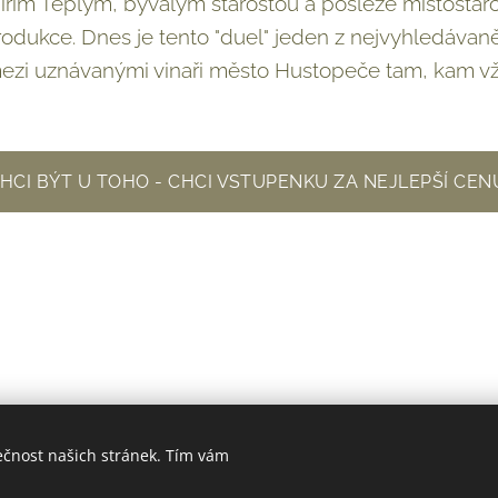
 Jiřím Teplým, bývalým starostou a posléze místostaros
odukce. Dnes je tento "duel" jeden z nejvyhledávaně
ezi uznávanými vinaři město Hustopeče tam, kam vž
HCI BÝT U TOHO - CHCI VSTUPENKU ZA NEJLEPŠÍ CEN
ečnost našich stránek. Tím vám