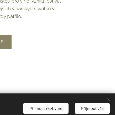
tou pro víno, vznikl festival
jších vinařských svátků v
dy patřilo.
U!
Vytvořeno službou
Webnode
Cookies
Přijmout nezbytné
Přijmout vše