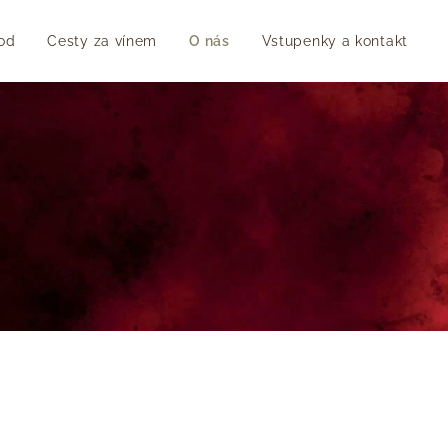
od
Cesty za vínem
O nás
Vstupenky a kontakt