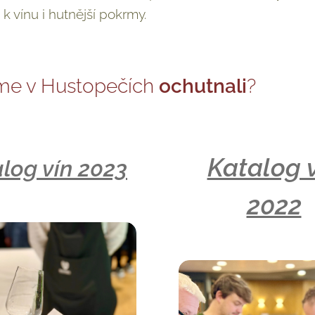
i k vínu i hutnější pokrmy.
sme v Hustopečích
ochutnali
?
Katalog 
log vín 2023
2022