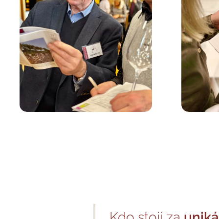
Kdo stojí za
uniká