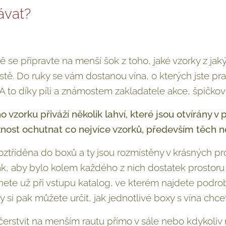
ávat?
dě se připravte na menší šok z toho, jaké vzorky z j
tě. Do ruky se vám dostanou vína, o kterých jste 
. A to díky píli a známostem zakladatele akce, špičko
 vzorku přiváží několik lahví, které jsou otvírány v
ost ochutnat co nejvíce vzorků, především těch n
roztříděna do boxů a ty jsou rozmístěny v krásných 
, aby bylo kolem každého z nich dostatek prostoru 
nete už při vstupu katalog, ve kterém najdete podrob
y si pak můžete určit, jak jednotlivé boxy s vína chce
stvit na menším rautu přímo v sále nebo kdykoliv n