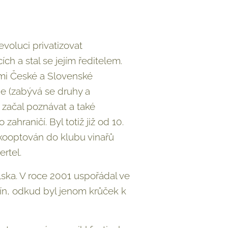
oluci privatizovat
ích a stal se jejím ředitelem.
mi České a Slovenské
ie (zabývá se druhy a
 začal poznávat a také
zahraničí. Byl totiž již od 10.
kooptován do klubu vinařů
ertel.
lska. V roce 2001 uspořádal ve
vín, odkud byl jenom krůček k