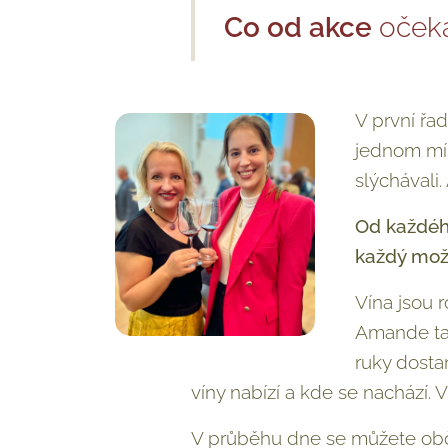
Co od akce
oček
V první řa
jednom mís
slýchávali
Od každého
každý možn
Vína jsou 
Amande tak
ruky dosta
víny nabízí a kde se nachází. V
V průběhu dne se můžete občer