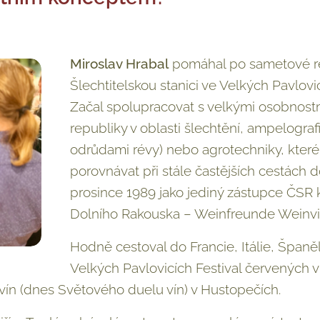
Miroslav Hrabal
pomáhal po sametové rev
Šlechtitelskou stanici ve Velkých Pavlovic
Začal spolupracovat s velkými osobnost
republiky v oblasti šlechtění, ampelograf
odrůdami révy) nebo agrotechniky, které
porovnávat při stále častějších cestách do 
prosince 1989 jako jediný zástupce ČSR 
Dolního Rakouska – Weinfreunde Weinvi
Hodně cestoval do Francie, Itálie, Španě
Velkých Pavlovicích Festival červených 
vín (dnes Světového duelu vín) v Hustopečích.