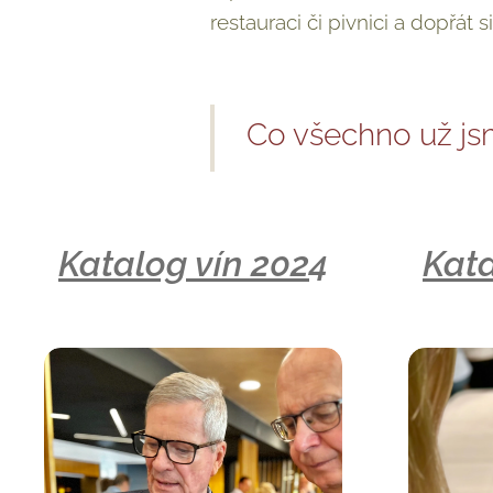
restauraci či pivnici a dopřát s
Co všechno už j
Katalog vín 202
4
Kata