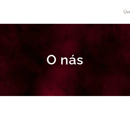
Úv
O nás