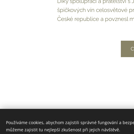
Díky spolupráci a přátelství s
špičkových vín celosvětové pr
České republice a povznesl m
C
Používáme cookies, abychom zajistili správné fungování a bezp
© 2025 Město Hustopeče
můžeme zajistit tu nejlepší zkušenost při jejich návštěvě.
Všechna práva vyhrazena